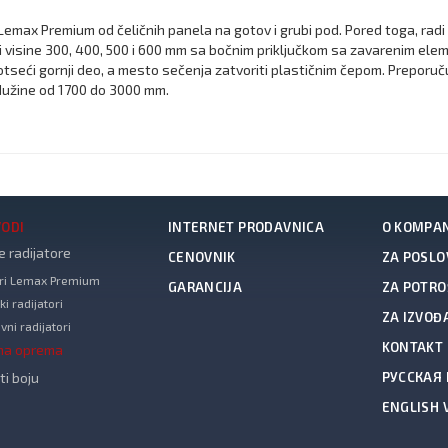
Lemax Premium od čeličnih panela na gotov i grubi pod. Pored toga, radi 
 visine 300, 400, 500 i 600 mm sa bočnim priključkom sa zavarenim elementi
otseći gornji deo, a mesto sečenja zatvoriti plastičnim čepom. Prepor
 dužine od 1700 do 3000 mm.
VODI
INTERNET PRODAVNICA
O KOMPAN
 radijatore
CENOVNIK
ZA POSLO
ori Lemax Premium
GARANCIJA
ZA POTRO
ki radijatori
ZA IZVOĐ
vni radijatori
KONTAKT
na oprema
i boju
РУССКАЯ
ENGLISH 