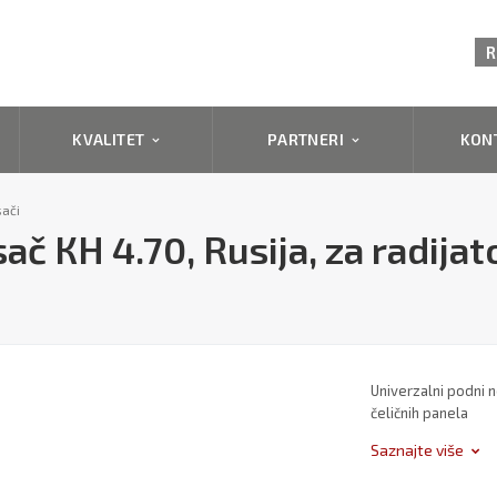
R
KVALITET
PARTNERI
KON
ači
ač КН 4.70, Rusija, za radij
Univerzalni podni n
čeličnih panela
Saznajte više