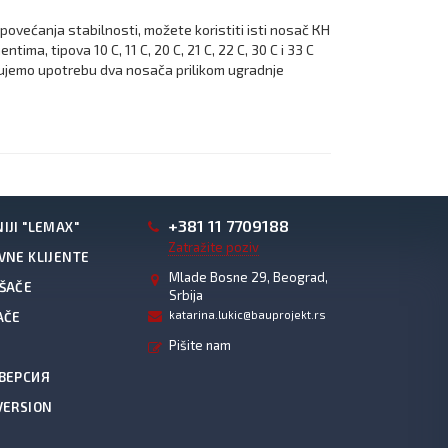
povećanja stabilnosti, možete koristiti isti nosač КН
ma, tipova 10 C, 11 C, 20 C, 21 C, 22 C, 30 C i 33 C
učujemo upotrebu dva nosača prilikom ugradnje
+381 11 7709188
IJI "LEMAX"
Zatražite poziv
VNE KLIJENTE
Mlade Bosne 29, Beograd,
ŠAČE
Srbija
katarina.lukic@bauprojekt.rs
AČE
Pišite nam
 ВЕРСИЯ
VERSION