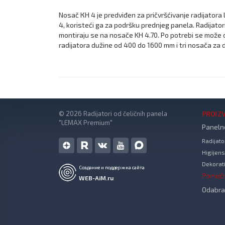
Nosač КН 4 je predviđen za pričvršćivanje radijatora 
4, koristeći ga za podršku prednjeg panela. Radijatori
montiraju se na nosače KH 4.70. Po potrebi se može 
radijatora dužine od 400 do 1600 mm i tri nosača za
© 2026 Radijatori od čeličnih panela
PROIZ
"LEMAX Premium"
Panelne
Radijat
Higijens
Dekorati
Создание и поддержка сайта
Pomoć
WEB-AiM.ru
Odabrat