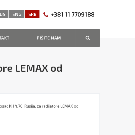
+381 11 7709188
US
ENG
SRB
TAKT
PIŠITE NAM
atore LEMAX od
osač КН 4.70, Rusija, za radijatore LEMAX od