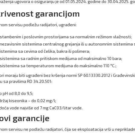
 važenja ugovora o osiguranju je od 01.05.2024. godine do 30.04.2025. go
rivenost garancijom
om servisu podležu radijatori, ugrađeni:
 stambenim i poslovnim prostorijama sa normalnim režimom vlažnosti;
 nezavisnim sistemima centralnog grejanja ili u autonomnim sistemima 
istemima sa cevima od čelika, bakra ili polimera;
 sistemima sa radnim pritiskom medijuma od maksimalno 10 bara;
 sistemima sa temperaturom medijuma do maksimalno 110 °C.;
ori moraju biti ugrađeni bez kršenja normi SP 60.13330.2012 i Građevinski
u sa pravilima RD 34.20.501:
o pH od 8,0 do 9,5;
ržaj kiseonika – do 0,02 mg/l;
doća vode najviše od 7 mg CaC03/litar vode.
ovi garancije
om servisu ne podležu radijatori, čija se eksploatacija vrši u neprikla