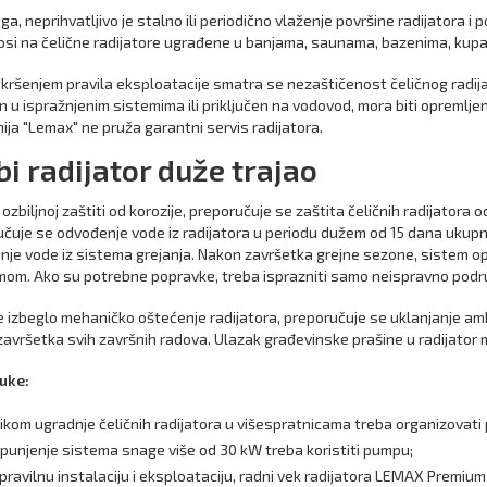
ga, neprihvatljivo je stalno ili periodično vlaženje površine radijatora i
si na čelične radijatore ugrađene u banjama, saunama, bazenima, kupa
kršenjem pravila eksploatacije smatra se nezaštičenost čeličnog radij
 u ispražnjenim sistemima ili priključen na vodovod, mora biti opremlje
ja "Lemax" ne pruža garantni servis radijatora.
bi radijator duže trajao
ozbiljnoj zaštiti od korozije, preporučuje se zaštita čeličnih radijatora o
čuje se odvođenje vode iz radijatora u periodu dužem od 15 dana ukupn
je vode iz sistema grejanja. Nakon završetka grejne sezone, sistem op
om. Ako su potrebne popravke, treba isprazniti samo neispravno podru
e izbeglo mehaničko oštećenje radijatora, preporučuje se uklanjanje a
avršetka svih završnih radova. Ulazak građevinske prašine u radijator 
uke:
likom ugradnje čeličnih radijatora u višespratnicama treba organizovati
punjenje sistema snage više od 30 kW treba koristiti pumpu;
pravilnu instalaciju i eksploataciju, radni vek radijatora LEMAX Premiu