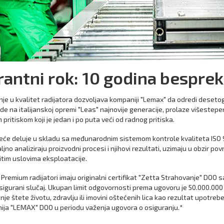
rantni rok: 10 godina bespre
je u kvalitet radijatora dozvoljava kompaniji "Lemax" da odredi desetog
de na italijanskoj opremi "Leas" najnovije generacije, prolaze višestepenu
m pritiskom koji je jedan i po puta veći od radnog pritiska.
eće deluje u skladu sa međunarodnim sistemom kontrole kvaliteta ISO 
ljno analiziraju proizvodni procesi i njihovi rezultati, uzimaju u obzir p
čitim uslovima eksploatacije.
remium radijatori imaju originalni certifikat "Zetta Strahovanje" DOO sa
sigurani slučaj. Ukupan limit odgovornosti prema ugovoru je 50.000.000
je štete životu, zdravlju ili imovini oštećenih lica kao rezultat upotreb
ija "LEMAX" DOO u periodu važenja ugovora o osiguranju.*