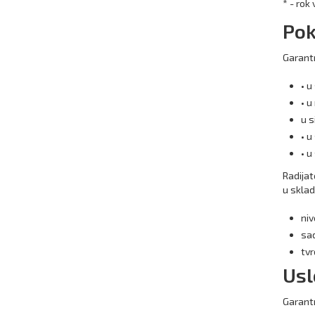
* - rok
Pok
Garantn
• u
• u
u s
• u
• u
Radijat
u sklad
niv
sad
tvr
Usl
Garantn