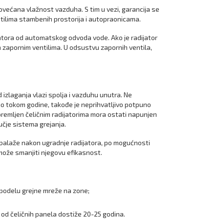
 povećana vlažnost vazduha. S tim u vezi, garancija se
tilima stambenih prostorija i autopraonicama.
atora od automatskog odvoda vode. Ako je radijator
n zapornim ventilima. U odsustvu zapornih ventila,
d izlaganja vlazi spolja i vazduhu unutra. Ne
o tokom godine, takođe je neprihvatljivo potpuno
remljen čeličnim radijatorima mora ostati napunjen
čje sistema grejanja.
mbalaže nakon ugradnje radijatora, po mogućnosti
može smanjiti njegovu efikasnost.
 podelu grejne mreže na zone;
m od čeličnih panela dostiže 20-25 godina.