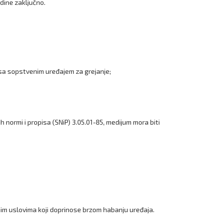
dine zaključno.
sa sopstvenim uređajem za grejanje;
h normi i propisa (SNiP) 3.05.01-85, medijum mora biti
dnim uslovima koji doprinose brzom habanju uređaja.