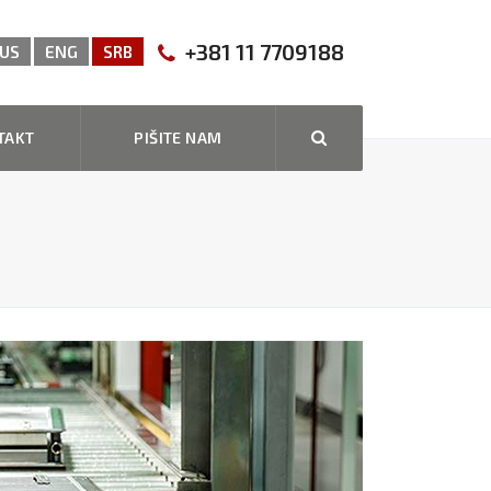
+381 11 7709188
US
ENG
SRB
TAKT
PIŠITE NAM