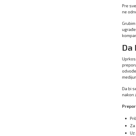
Pre sve
ne odno
Grubim 
ugrađen
kompani
Da 
Uprkos 
preporu
odvođen
medijum
Da bi s
nakon z
Prepor
Pri
Za 
Uz 