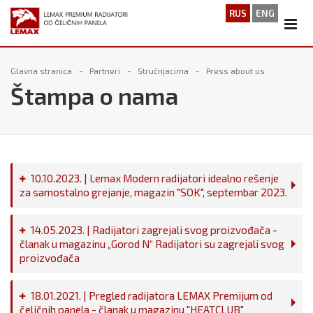
RUS
ENG
Glavna stranica
Partneri
Stručnjacima
Press about us
Štampa o nama
10.10.2023. | Lemax Modern radijatori idealno rešenje
za samostalno grejanje, magazin "SOK", septembar 2023.
14.05.2023. | Radijatori zagrejali svog proizvođača -
članak u magazinu „Gorod N“ Radijatori su zagrejali svog
proizvođača
18.01.2021. | Pregled radijatora LEMAX Premijum od
čeličnih panela - članak u magazinu "HEATCLUB"