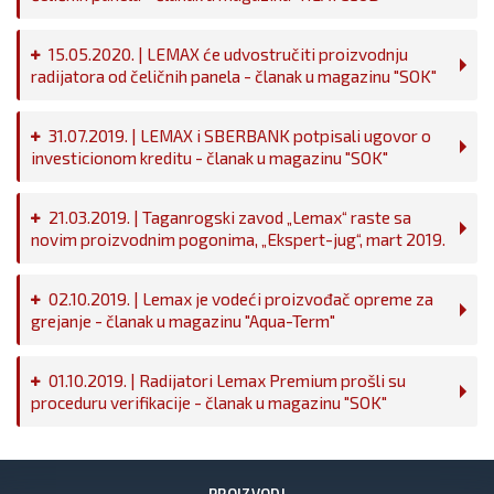
15.05.2020. | LEMAX će udvostručiti proizvodnju
radijatora od čeličnih panela - članak u magazinu "SOK"
31.07.2019. | LEMAX i SBERBANK potpisali ugovor o
investicionom kreditu - članak u magazinu "SOK"
21.03.2019. | Taganrogski zavod „Lemax“ raste sa
novim proizvodnim pogonima, „Ekspert-jug“, mart 2019.
02.10.2019. | Lemax je vodeći proizvođač opreme za
grejanje - članak u magazinu "Aqua-Term"
01.10.2019. | Radijatori Lemax Premium prošli su
proceduru verifikacije - članak u magazinu "SOK"