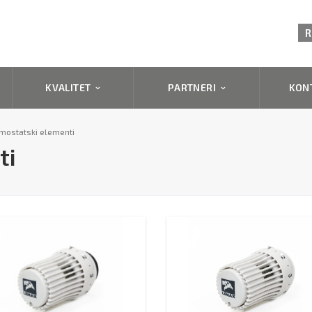
R
KVALITET
PARTNERI
KON
mostatski elementi
ti