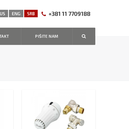
+381 11 7709188
US
ENG
SRB
TAKT
PIŠITE NAM