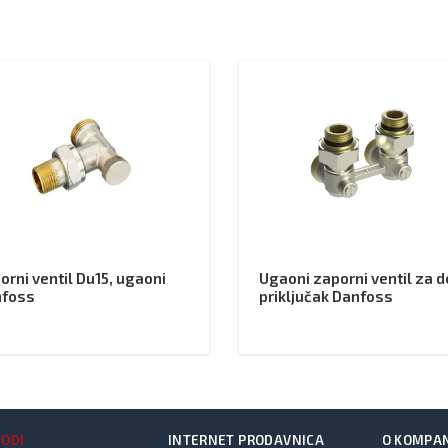
orni ventil Du15, ugaoni
Ugaoni zaporni ventil za d
nfoss
priključak Danfoss
VODI
INTERNET PRODAVNICA
O KOMPAN