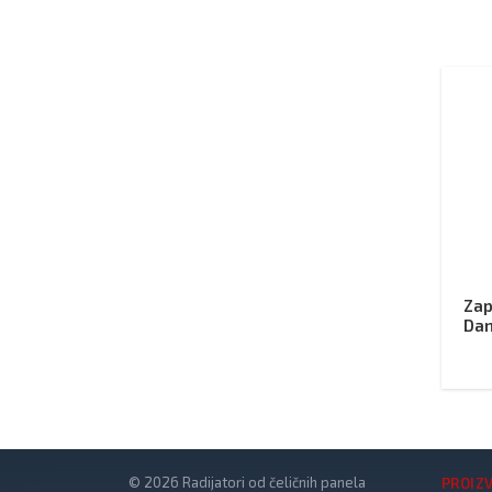
Zap
Da
© 2026 Radijatori od čeličnih panela
PROIZ