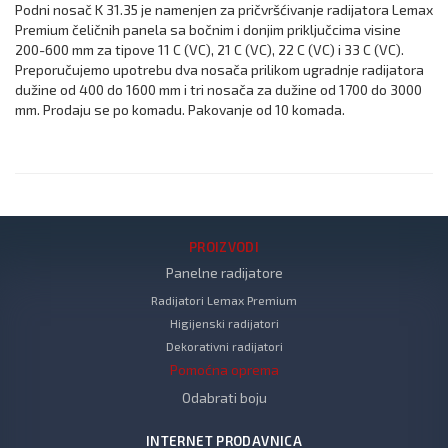
Podni nosač K 31.35 je namenjen za pričvršćivanje radijatora Lemax
Premium čeličnih panela sa bočnim i donjim priključcima visine
200-600 mm za tipove 11 C (VC), 21 C (VC), 22 C (VC) i 33 C (VC).
Preporučujemo upotrebu dva nosača prilikom ugradnje radijatora
dužine od 400 do 1600 mm i tri nosača za dužine od 1700 do 3000
mm. Prodaju se po komadu. Pakovanje od 10 komada.
PROIZVODI
Panelne radijatore
Radijatori Lemax Premium
Higijenski radijatori
Dekorativni radijatori
Pomoćna oprema
Odabrati boju
INTERNET PRODAVNICA