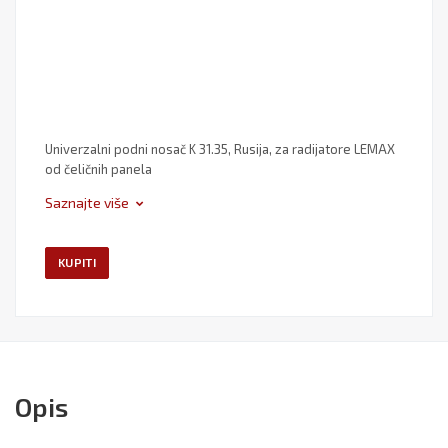
Univerzalni podni nosač K 31.35, Rusija, za radijatore LEMAX
od čeličnih panela
Saznajte više
KUPITI
Opis