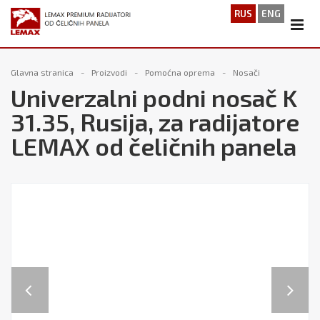
RUS
ENG
Glavna stranica
Proizvodi
Pomoćna oprema
Nosači
Univerzalni podni nosač K
31.35, Rusija, za radijatore
LEMAX od čeličnih panela
Previous
Next