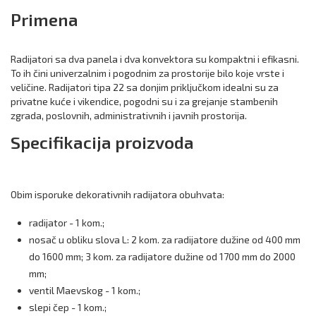
Primena
Radijatori sa dva panela i dva konvektora su kompaktni i efikasni.
To ih čini univerzalnim i pogodnim za prostorije bilo koje vrste i
veličine. Radijatori tipa 22 sa donjim priključkom idealni su za
privatne kuće i vikendice, pogodni su i za grejanje stambenih
zgrada, poslovnih, administrativnih i javnih prostorija.
Specifikacija proizvoda
Obim isporuke dekorativnih radijatora obuhvata:
radijator - 1 kom.;
nosač u obliku slova L: 2 kom. za radijatore dužine od 400 mm
do 1600 mm; 3 kom. za radijatore dužine od 1700 mm do 2000
mm;
ventil Maevskog - 1 kom.;
slepi čep - 1 kom.;