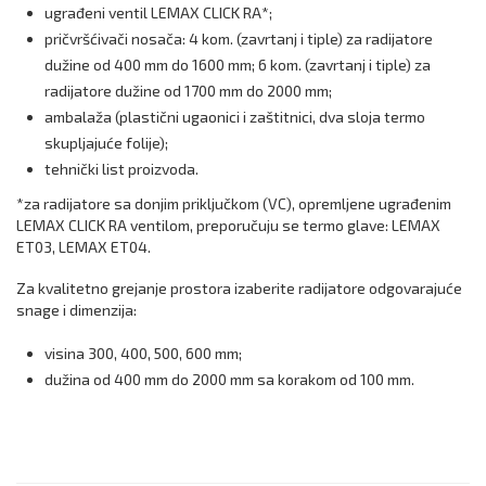
ugrađeni ventil LEMAX CLICK RA*;
pričvršćivači nosača: 4 kom. (zavrtanj i tiple) za radijatore
dužine od 400 mm do 1600 mm; 6 kom. (zavrtanj i tiple) za
radijatore dužine od 1700 mm do 2000 mm;
ambalaža (plastični ugaonici i zaštitnici, dva sloja termo
skupljajuće folije);
tehnički list proizvoda.
*za radijatore sa donjim priključkom (VC), opremljene ugrađenim
LEMAX CLICK RA ventilom, preporučuju se termo glave: LEMAX
ET03, LEMAX ET04.
Za kvalitetno grejanje prostora izaberite radijatore odgovarajuće
snage i dimenzija:
visina 300, 400, 500, 600 mm;
dužina od 400 mm do 2000 mm sa korakom od 100 mm.